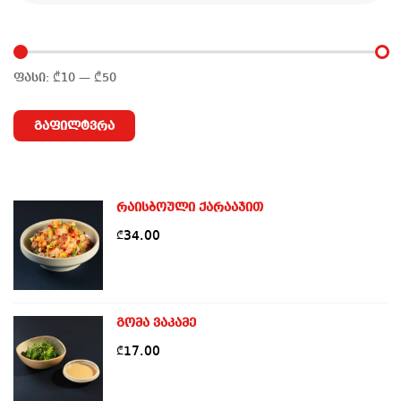
ფასი:
₾10
—
₾50
მინიმალური
მაქსიმალური
ფასი
ფასი
გაფილტვრა
რაისბოული ქარააჯით
34.00
₾
გომა ვაკამე
17.00
₾