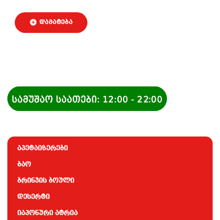
აპეტაიზერები
ბაო
ბრინჯის ბოული
დესერტი
იაპონური ატრია