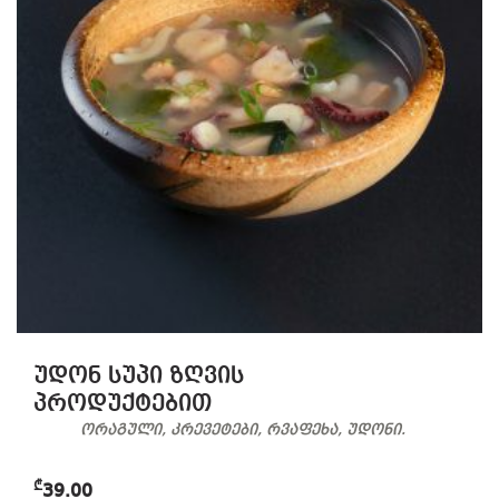
უდონ სუპი ზღვის
პროდუქტებით
ორაგული, კრევეტები, რვაფეხა, უდონი.
₾
39.00