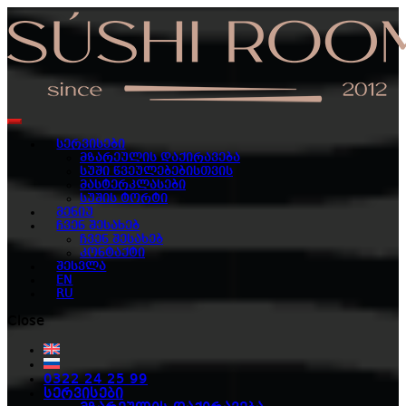
Skip
Skip
to
to
navigation
content
მენიუ
სერვისები
მზარეულის დაქირავება
სუში წვეულებებისთვის
მასტერკლასები
სუშის ტორტი
მენიუ
ჩვენ შესახებ
ჩვენ შესახებ
კონტაქტი
შესვლა
EN
RU
Close
0322 24 25 99
სერვისები