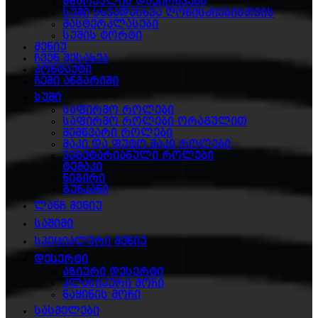
მზარეულის დაქირავება
სუში სხვადასხვა ღონისძიებისთვის
მასტერკლასები
სუშის ტორტი
მენიუ
ჩვენ შესახებ
კონტაქტი
ჩემი ანგარიში
სუში
საფირმო როლები
საფირმო როლები ორაგულით
შემწვარი როლები
მაკი და ფუტო მაკი როლები
ვეგეტარიანული როლები
ტემაკი
ნიგირი
გუნკანი
ლანჩ მენიუ
საშიმი
სპეციალური მენიუ
დესერტი
აზიური დესერტი
კლასიკური მოჩი
ნაყინის მოჩი
სასმელები