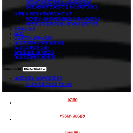
ალკოჰოლური სასმელები
გამაგრილებელი სასმელები
სუშის მოსამზადებლად
ზღვის პროდუქტები და თევზი
ინგრედიენტები პორციულად
ტემპურა
ბაო
ცხელი კერძები
იაპონური წვნიანები
აპეტაიზერები
ბრინჯის ბოული
იაპონური ატრია
შეუკვეთეთ
კალათა ცარიელია
0 პროდუქტი
₾0.00
სუში
ლანჩ მენიუ
საშიმი