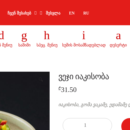
ჩვენ შესახებ
შესვლა
EN
RU
 მენიუ
საშიმი
სპეც. მენიუ
სუშის მოსამზადებლად
დესერტი
ვეჯი იაკისობა
🔍
31.50
₾
იაკისობა, გომა ვაკამე, ედამამე
რაოდენობა