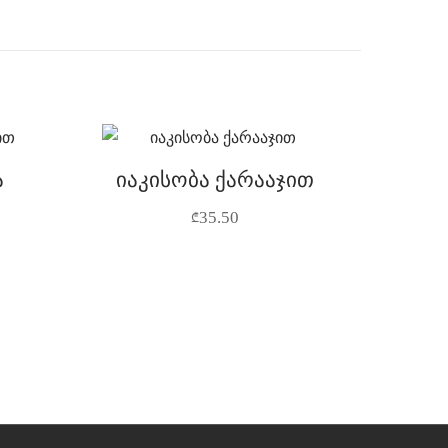
ა
იაკისობა ქარააჯით
35.50
₾