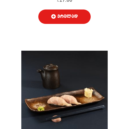
17.00
₾
ვრცლად