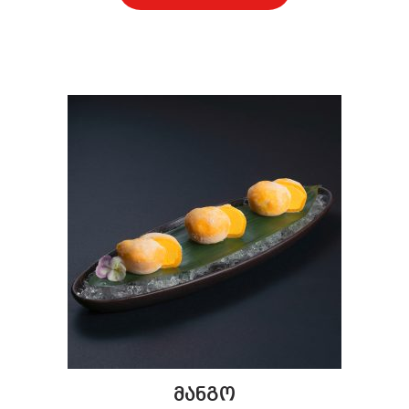
მანგო