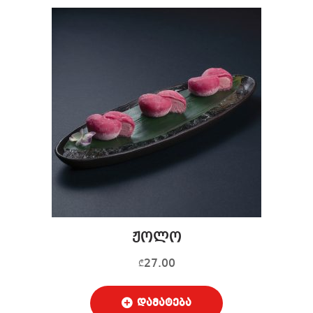
ჟოლო
27.00
₾
დამატება