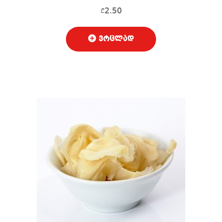
2.50
₾
ვრცლად