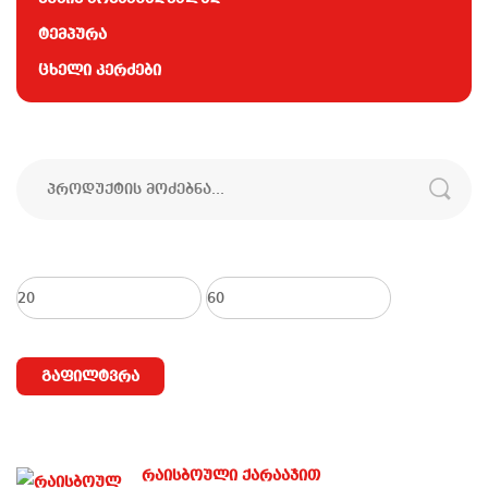
ტემპურა
ცხელი კერძები
ძებნა:
მინიმალური
მაქსიმალური
ფასი
ფასი
გაფილტვრა
რაისბოული ქარააჯით