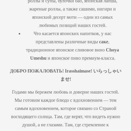
роллы и супы, булочки бао, японская лапша,
жареные роллы, а также сашими, нигири и
японский десерт моти — одни из самых
любимых позиций наших гостей.
Что касается японских напитков, у нас
представлены различные виды
саке
,
традиционное японское сливовое вино
Choya
Umeshu
и японское пиво премиум-класса.
ДОБРО ПОЖАЛОВАТЬ! Irasshaimase!
いらっしゃい
ませ
!
Годами мы бережем любовь и доверие наших гостей.
Мы готовим каждое блюдо с вдохновением — тем
самым вдохновением, которое связано со Страной
восходящего солнца. Там, где верят, что видеть нужно
душой, а не глазами. Там, где стремление к