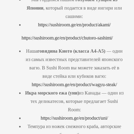
Японии
, который подается в виде нигири или
сашими:
https://sushiroom.ge/en/product/akami/
https://sushiroom.ge/en/product/chutoro-sashimi/
Наша
говядина Киото (класса
A
4-
A
5)
— один
из самых известных представителей японского
вагю. В Sushi Room вы можете заказать её в
виде стейка или кубиков вагю:
https://sushiroom.ge/en/product/wagyu-steak/
Икра морского ежа (уни)
из Канады — один из
тех деликатесов, которые предлагает Sushi
Room:
https://sushiroom.ge/en/product/uni/
Темпура из ножек снежного краба, авторские