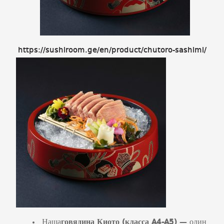
https://sushiroom.ge/en/product/chutoro-sashimi/
Наша
говядина Киото (класса
A
4-
A
5)
— один