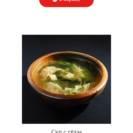
Суп с гёдза