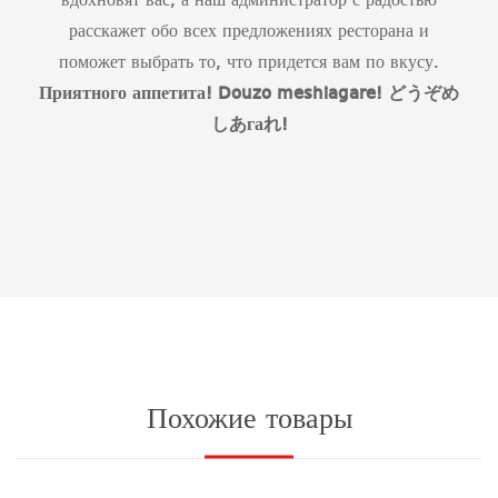
вдохновят вас, а наш администратор с радостью
расскажет обо всех предложениях ресторана и
поможет выбрать то, что придется вам по вкусу.
Приятного аппетита!
Douzo
meshiagare
!
どうぞめ
しあ
га
れ
!
Похожие товары