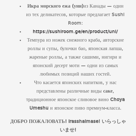
Икра морского ежа (уни)
из Канады — один
из тех деликатесов, которые предлагает Sushi
Room:
https://sushiroom.ge/en/product/uni/
Темпура из ножек снежного краба, авторские
роллы и супы, булочки бао, японская лапша,
жареные роллы, а также сашими, нигири и
японский десерт моти — одни из самых
любимых позиций наших гостей.
Что касается японских напитков, у нас
представлены различные виды
саке
,
традиционное японское сливовое вино
Choya
Umeshu
и японское пиво премиум-класса.
ДОБРО ПОЖАЛОВАТЬ! Irasshaimase!
いらっしゃ
いませ
!