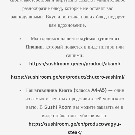
своим мастерством и виртуозно создают удивительное
разнообразие блюд, которые не оставят вас
равнодушными. Вкус и эстетика наших блюд подарят
вам вдохновение.
Мы гордимся нашим
голубым тунцом из
Японии
, который подается в виде нигири или
сашими:
https://sushiroom.ge/en/product/akami/
https://sushiroom.ge/en/product/chutoro-sashimi/
Наша
говядина Киото (класса
A
4-
A
5)
— один
из самых известных представителей японского
вагю. В Sushi Room вы можете заказать её в
виде стейка или кубиков вагю:
https://sushiroom.ge/en/product/wagyu-
steak/