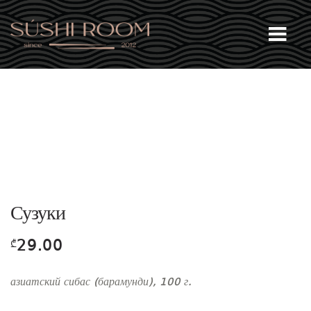
Skip
Skip
Me
to
to
navigation
content
Сузуки
29.00
₾
азиатский сибас (барамунди), 100 г.