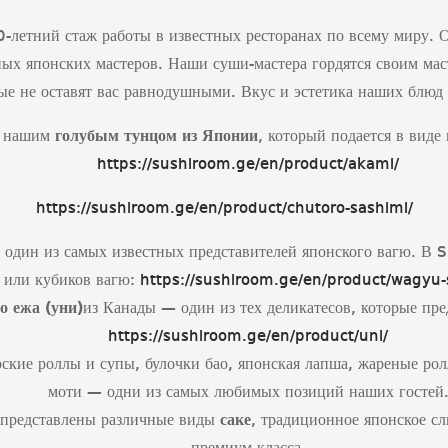
летний стаж работы в известных ресторанах по всему миру. 
ых японских мастеров. Наши суши-мастера гордятся своим мас
ые не оставят вас равнодушными. Вкус и эстетика наших блюд
я нашим
голубым тунцом из Японии
, который подается в виде
https://sushiroom.ge/en/product/akami/
https://sushiroom.ge/en/product/chutoro-sashimi/
один из самых известных представителей японского вагю. В S
или кубиков вагю:
https://sushiroom.ge/en/product/wagyu-
о ежа (уни)
из Канады — один из тех деликатесов, которые пр
https://sushiroom.ge/en/product/uni/
рские роллы и супы, булочки бао, японская лапша, жареные ро
моти — одни из самых любимых позиций наших гостей
с представлены различные виды
саке
, традиционное японское с