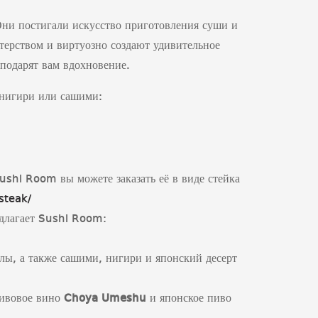
Они постигали искусство приготовления суши и
терством и виртуозно создают удивительное
 подарят вам вдохновение.
 нигири или сашими:
ushi Room вы можете заказать её в виде стейка
steak/
едлагает Sushi Room:
ллы, а также сашими, нигири и японский десерт
.
ливовое вино
Choya
Umeshu
и японское пиво