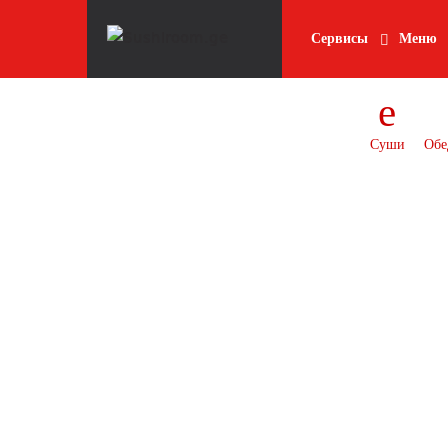
Skip
Skip
Сервисы
Меню
to
to
navigation
content
Суши
Обе