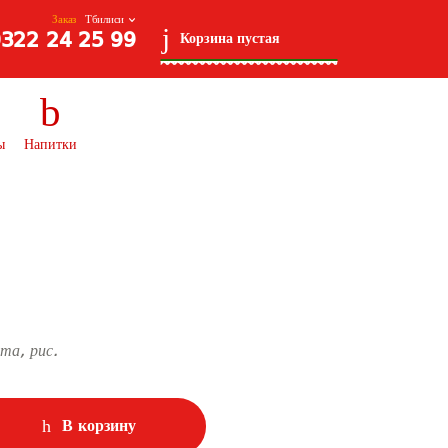
Заказ
Элементов: 0
₾0.00
322 24 25 99
Корзина пустая
ы
Напитки
та, рис.
В корзину