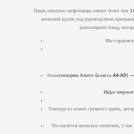
Наши опытные шеф-повара имеют более чем 10-
японской кухни под руководством признанн
разнообразие блюд, котор
Мы гордимс
Наша
говядина Киото (класса
A
4-
A
5)
— 
Икра морског
Темпура из ножек снежного краба, авто
Что касается японских напитков, у на