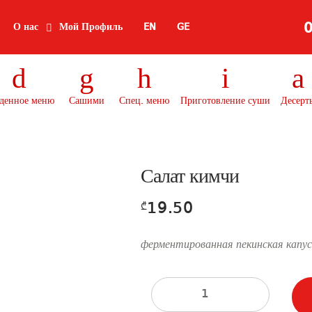
0
О нас
Мой Профиль
EN
GE
денное меню
Сашими
Спец. меню
Приготовление суши
Десерт
Салат кимчи
19.50
₾
ферментированная пекинская капус
Количество