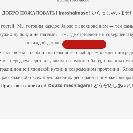
премиум-класса.
ДОБРО ПОЖАЛОВАТЬ! Irasshaimase!
いらっしゃいませ
!
гостей. Мы готовим каждое блюдо с вдохновением — тем самы
ь нужно душой, а не глазами. Там, где стремление к совершенст
в каждой детали.
х вкусов мы с особой тщательностью выбираем каждый ингред
е мы передаем через визуальную гармонию блюд, поданных от в
 традиционной японской кухни в современном прочтении. Блюда
 расскажет обо всех предложениях ресторана и поможет выбрать
Приятного аппетита!
Douzo
meshiagare
!
どうぞめしあ
га
れ
!