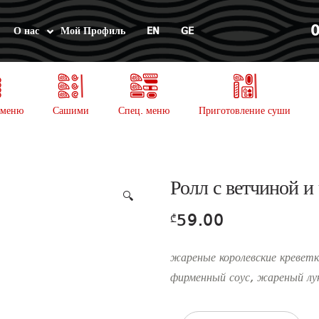
0
О нас
Мой Профиль
EN
GE
 меню
Сашими
Спец. меню
Приготовление суши
Ролл с ветчиной и
🔍
59.00
₾
жареные королевские креветк
фирменный соус, жареный лу