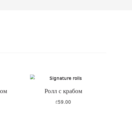
цом
Ролл с крабом
59.00
₾