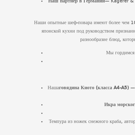
Наш партнер в Германии
— Kagerer &
Наши опытные шеф-повара имеют более чем 10-
японской кухни под руководством признанн
разнообразие блюд, котор
Мы гордимс
Наша
говядина Киото (класса
A
4-
A
5)
— 
Икра морског
Темпура из ножек снежного краба, авто