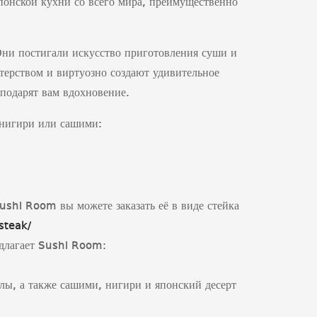
понской кухни со всего мира, преимущественно
Они постигали искусство приготовления суши и
терством и виртуозно создают удивительное
 подарят вам вдохновение.
 нигири или сашими:
ushi Room вы можете заказать её в виде стейка
steak/
едлагает Sushi Room:
ллы, а также сашими, нигири и японский десерт
.