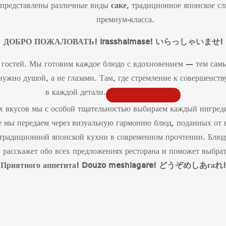
с представлены различные виды
саке
, традиционное японское с
премиум-класса.
ДОБРО ПОЖАЛОВАТЬ! Irasshaimase!
いらっしゃいませ
!
гостей. Мы готовим каждое блюдо с вдохновением — тем самы
ь нужно душой, а не глазами. Там, где стремление к совершенст
в каждой детали.
х вкусов мы с особой тщательностью выбираем каждый ингред
е мы передаем через визуальную гармонию блюд, поданных от в
 традиционной японской кухни в современном прочтении. Блюда
 расскажет обо всех предложениях ресторана и поможет выбрать
Приятного аппетита!
Douzo
meshiagare
!
どうぞめしあ
га
れ
!