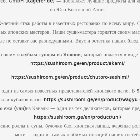
 co. GmbH (
kagerer.de
) — поставляет лучшие продукты для я
из Юго-Восточной Азии.
летний стаж работы в известных ресторанах по всему миру. 
ых японских мастеров. Наши суши-мастера гордятся своим мас
ые не оставят вас равнодушными. Вкус и эстетика наших блюд
я нашим
голубым тунцом из Японии
, который подается в виде
https://sushiroom.ge/en/product/akami/
https://sushiroom.ge/en/product/chutoro-sashimi/
один из самых известных представителей японского вагю. В S
или кубиков вагю:
https://sushiroom.ge/en/product/wagyu-
о ежа (уни)
из Канады — один из тех деликатесов, которые пр
https://sushiroom.ge/en/product/uni/
рские роллы и супы, булочки бао, японская лапша, жареные ро
моти — одни из самых любимых позиций наших гостей