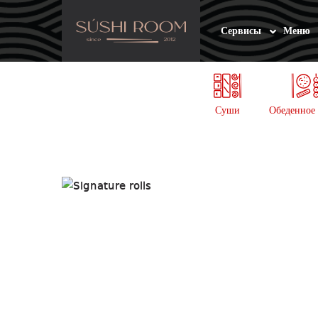
Skip
Skip
to
to
Сервисы
Меню
navigation
content
Суши
Обеденное