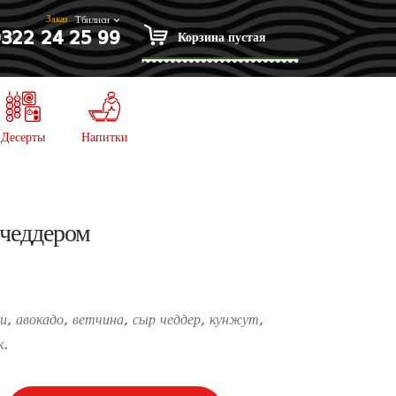
Заказ
322 24 25 99
Элементов: 0
₾0.00
Корзина пустая
Десерты
Напитки
 чеддером
и, авокадо, ветчина, сыр чеддер, кунжут,
к.