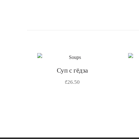
Суп с гёдза
26.50
₾