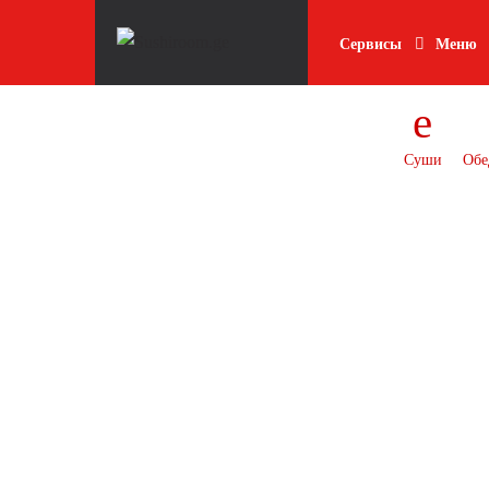
Skip
Skip
to
to
Сервисы
Меню
navigation
content
Суши
Обе