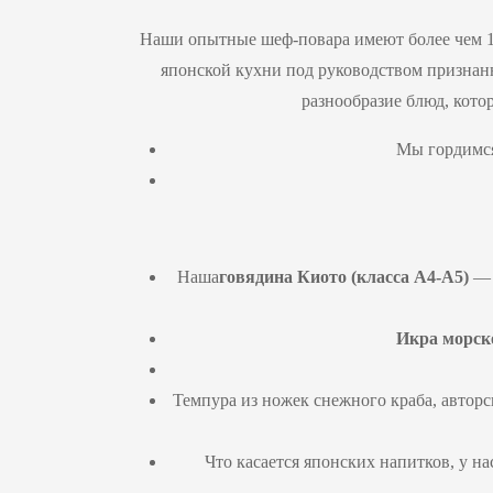
Наши опытные шеф-повара имеют более чем 10
японской кухни под руководством признан
разнообразие блюд, кото
Мы гордимс
Наша
говядина Киото (класса
A
4-
A
5)
— о
Икра морско
Темпура из ножек снежного краба, авторс
Что касается японских напитков, у н