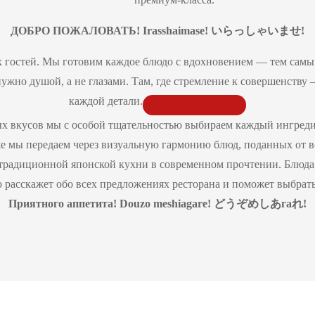
ДОБРО ПОЖАЛОВАТЬ! Irasshaimase!
いらっしゃいませ
!
 гостей. Мы готовим каждое блюдо с вдохновением — тем самым
 нужно душой, а не глазами. Там, где стремление к совершенств
каждой детали.
ых вкусов мы с особой тщательностью выбираем каждый ингреди
е мы передаем через визуальную гармонию блюд, поданных от в
традиционной японской кухни в современном прочтении. Блюда,
 расскажет обо всех предложениях ресторана и поможет выбрать т
Приятного аппетита!
Douzo
meshiagare
!
どうぞめしあ
га
れ
!