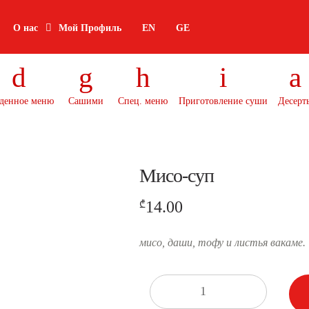
О нас
Мой Профиль
EN
GE
денное меню
Сашими
Спец. меню
Приготовление суши
Десерт
Мисо-суп
14.00
₾
мисо, даши, тофу и листья вакаме.
Количество