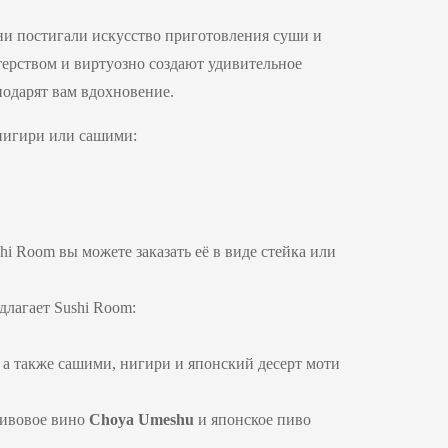
ни постигали искусство приготовления суши и
ерством и виртуозно создают удивительное
подарят вам вдохновение.
 нигири или сашими:
i Room вы можете заказать её в виде стейка или
длагает Sushi Room:
 а также сашими, нигири и японский десерт моти
ливовое вино
Choya
Umeshu
и японское пиво