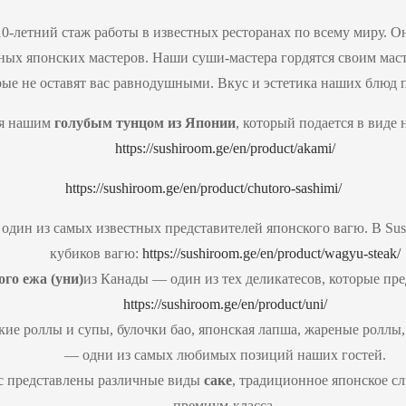
-летний стаж работы в известных ресторанах по всему миру. О
ных японских мастеров. Наши суши-мастера гордятся своим маст
рые не оставят вас равнодушными. Вкус и эстетика наших блюд 
я нашим
голубым тунцом из Японии
, который подается в виде
https://sushiroom.ge/en/product/akami/
https://sushiroom.ge/en/product/chutoro-sashimi/
дин из самых известных представителей японского вагю. В Sush
кубиков вагю:
https://sushiroom.ge/en/product/wagyu-steak/
го ежа (уни)
из Канады — один из тех деликатесов, которые пре
https://sushiroom.ge/en/product/uni/
кие роллы и супы, булочки бао, японская лапша, жареные роллы,
— одни из самых любимых позиций наших гостей.
ас представлены различные виды
саке
, традиционное японское с
премиум-класса.