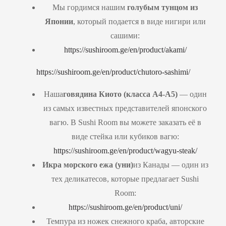
Мы гордимся нашим
голубым тунцом из
Японии
, который подается в виде нигири или
сашими:
https://sushiroom.ge/en/product/akami/
https://sushiroom.ge/en/product/chutoro-sashimi/
Наша
говядина Киото (класса
A
4-
A
5)
— один
из самых известных представителей японского
вагю. В Sushi Room вы можете заказать её в
виде стейка или кубиков вагю:
https://sushiroom.ge/en/product/wagyu-steak/
Икра морского ежа (уни)
из Канады — один из
тех деликатесов, которые предлагает Sushi
Room:
https://sushiroom.ge/en/product/uni/
Темпура из ножек снежного краба, авторские