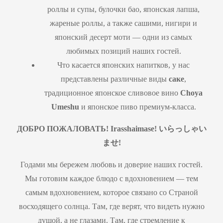
роллы и супы, булочки бао, японская лапша,
жареные роллы, а также сашими, нигири и
японский десерт моти — одни из самых
любимых позиций наших гостей.
Что касается японских напитков, у нас
представлены различные виды
саке
,
традиционное японское сливовое вино
Choya
Umeshu
и японское пиво премиум-класса.
ДОБРО ПОЖАЛОВАТЬ! Irasshaimase!
いらっしゃい
ませ
!
Годами мы бережем любовь и доверие наших гостей.
Мы готовим каждое блюдо с вдохновением — тем
самым вдохновением, которое связано со Страной
восходящего солнца. Там, где верят, что видеть нужно
душой, а не глазами. Там, где стремление к