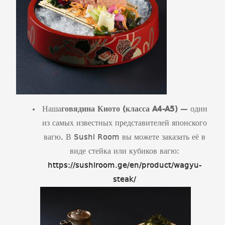
Наша
говядина Киото (класса
A
4-
A
5)
— один
из самых известных представителей японского
вагю. В Sushi Room вы можете заказать её в
виде стейка или кубиков вагю:
https://sushiroom.ge/en/product/wagyu-
steak/