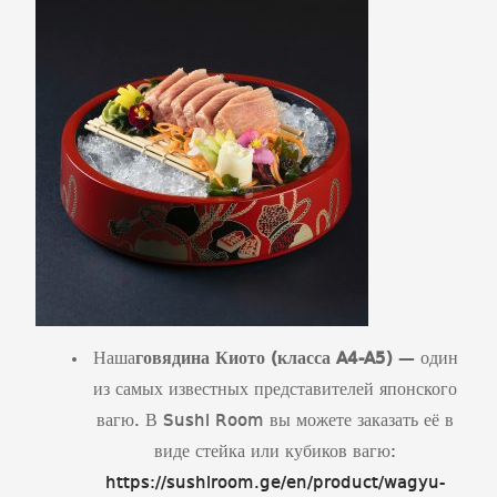
Наша
говядина Киото (класса
A
4-
A
5)
— один
из самых известных представителей японского
вагю. В Sushi Room вы можете заказать её в
виде стейка или кубиков вагю:
https://sushiroom.ge/en/product/wagyu-