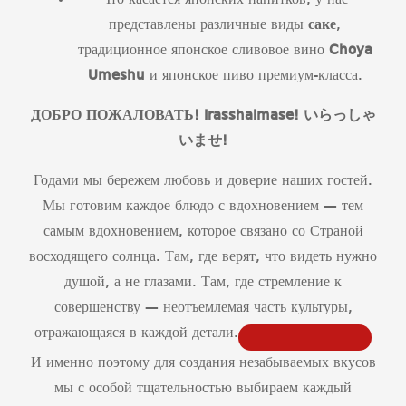
Что касается японских напитков, у нас
представлены различные виды
саке
,
традиционное японское сливовое вино
Choya
Umeshu
и японское пиво премиум-класса.
ДОБРО ПОЖАЛОВАТЬ! Irasshaimase!
いらっしゃ
いませ
!
Годами мы бережем любовь и доверие наших гостей.
Мы готовим каждое блюдо с вдохновением — тем
самым вдохновением, которое связано со Страной
восходящего солнца. Там, где верят, что видеть нужно
душой, а не глазами. Там, где стремление к
совершенству — неотъемлемая часть культуры,
отражающаяся в каждой детали.
И именно поэтому для создания незабываемых вкусов
мы с особой тщательностью выбираем каждый